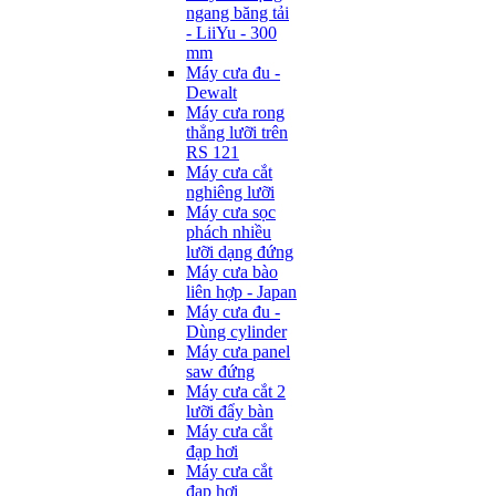
ngang băng tải
- LiiYu - 300
mm
Máy cưa đu -
Dewalt
Máy cưa rong
thẳng lưỡi trên
RS 121
Máy cưa cắt
nghiêng lưỡi
Máy cưa sọc
phách nhiều
lưỡi dạng đứng
Máy cưa bào
liên hợp - Japan
Máy cưa đu -
Dùng cylinder
Máy cưa panel
saw đứng
Máy cưa cắt 2
lưỡi đẩy bàn
Máy cưa cắt
đạp hơi
Máy cưa cắt
đạp hơi