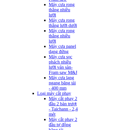
Máy cưa rong
thẳng nhiều
lưỡi
Máy cưa rong
thẳng lưỡi dưới
Máy cưa rong
thẳng nhiều
lưỡi
Máy cưa panel
dạng đứng
Máy cưa sọc
phách nhiều
lưỡi ván sàn-
Fram saw M&J
Máy cưa lạng
ngang băng tải
- 400 mm
Loại máy cắt phay
Máy cắt phay 2
đầu 2 bàn trượt
- Taichann - 2,4
mét
Máy cắt phay 2
đầu tự động
băng tải -