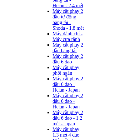
Heian - 2,4 mét
Máy cắt phay 2
đầu tự động
băng tải -
Shoda - 1,8 mét
Máy đánh chỉ -
Máy cưa rãnh
Máy cắt phay 2
đầu băng tải
Máy cắt phay 2
đầu 6 dao
Máy cắt phay
phôi ngắn
Máy cắt phay 2
đầu 6 dao -
Heian - Japan
Máy cắt phay 2
đầu 6 dao -
Heian - Japan
Máy cắt phay 2
đầu 6 dao - 1,2
mét - Japan
Máy cắt phay
1,3 mét 4 dao