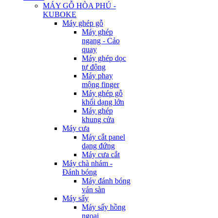
MÁY GỖ HÒA PHÚ -
KUBOKE
Máy ghép gỗ
Máy ghép
ngang - Cảo
quay
Máy ghép dọc
tự động
Máy phay
mộng finger
Máy ghép gỗ
khối dạng lớn
Máy ghép
khung cửa
Máy cưa
Máy cắt panel
dạng đứng
Máy cưa cắt
Máy chà nhám -
Đánh bóng
Máy đánh bóng
ván sàn
Máy sấy
Máy sấy hồng
ngoại