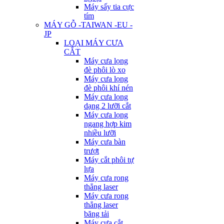
Máy sấy tia cực
tím
MÁY GỖ -TAIWAN -EU -
JP
LOẠI MÁY CƯA
CẮT
Máy cưa lọng
đè phôi lò xo
Máy cưa lọng
đè phôi khí nén
Máy cưa lọng
dạng 2 lưỡi cắt
Máy cưa lọng
ngang hợp kim
nhiều lưỡi
Máy cưa bàn
trượt
Máy cắt phôi tự
lựa
Máy cưa rong
thẳng laser
Máy cưa rong
thẳng laser
băng tải
Máy cưa cắt