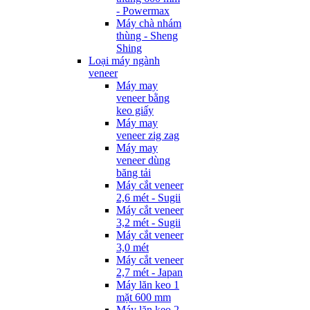
- Powermax
Máy chà nhám
thùng - Sheng
Shing
Loại máy ngành
veneer
Máy may
veneer bằng
keo giấy
Máy may
veneer zig zag
Máy may
veneer dùng
băng tải
Máy cắt veneer
2,6 mét - Sugii
Máy cắt veneer
3,2 mét - Sugii
Máy cắt veneer
3,0 mét
Máy cắt veneer
2,7 mét - Japan
Máy lăn keo 1
mặt 600 mm
Máy lăn keo 2