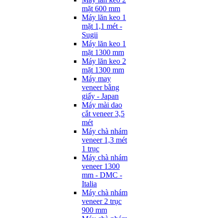
mặt 600 mm
Máy lăn keo 1
mặt 1,1 mét -
Sugii
Máy lăn keo 1
mặt 1300 mm
Máy lăn keo 2
mặt 1300 mm
Máy may
veneer bằng
giấy - Japan
Máy mài dao
cắt veneer 3,5
mét
Máy chà nhám
veneer 1,3 mét
1 trục
Máy chà nhám
veneer 1300
mm - DMC -
Italia
Máy chà nhám
veneer 2 trục
900 mm