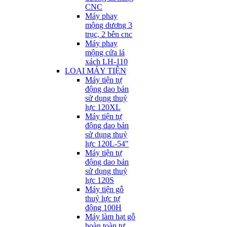
CNC
Máy phay
mộng dương 3
trục, 2 bên cnc
Máy phay
mộng cửa lá
xách LH-110
LOẠI MÁY TIỆN
Máy tiện tự
động dao bản
sử dụng thuỷ
lực 120XL
Máy tiện tự
động dao bản
sử dụng thuỷ
lực 120L-54"
Máy tiện tự
động dao bản
sử dụng thuỷ
lực 120S
Máy tiện gỗ
thuỷ lực tự
động 100H
Máy làm hạt gỗ
hoàn toàn tự