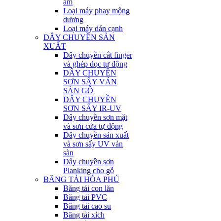
âm
Loại máy phay mộng
dương
Loại máy dán cạnh
DÂY CHUYỀN SẢN
XUẤT
Dây chuyền cắt finger
và ghép dọc tự động
DÂY CHUYỀN
SƠN SẤY VÁN
SÀN GỖ
DÂY CHUYỀN
SƠN SẤY IR-UV
Dây chuyền sơn mặt
và sơn cửa tự động
Dây chuyền sản xuất
và sơn sấy UV ván
sàn
Dây chuyền sơn
Planking cho gỗ
BĂNG TẢI HÒA PHÚ
Băng tải con lăn
Băng tải PVC
Băng tải cao su
Băng tải xích