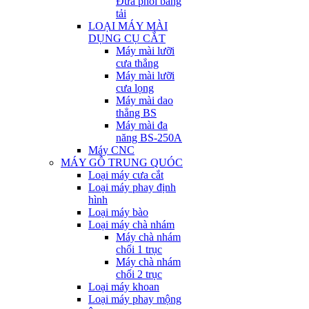
Đưa phôi băng
tải
LOẠI MÁY MÀI
DỤNG CỤ CẮT
Máy mài lưỡi
cưa thẳng
Máy mài lưỡi
cưa lọng
Máy mài dao
thẳng BS
Máy mài đa
năng BS-250A
Máy CNC
MÁY GỖ TRUNG QUÓC
Loại máy cưa cắt
Loại máy phay định
hình
Loại máy bào
Loại máy chà nhám
Máy chà nhám
chổi 1 trục
Máy chà nhám
chổi 2 trục
Loại máy khoan
Loại máy phay mộng