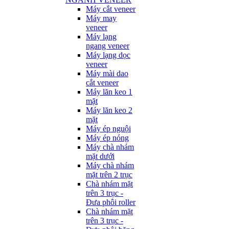
Máy cắt veneer
Máy may
veneer
Máy lạng
ngang veneer
Máy lạng dọc
veneer
Máy mài dao
cắt veneer
Máy lăn keo 1
mặt
Máy lăn keo 2
mặt
Máy ép nguội
Máy ép nóng
Máy chà nhám
mặt dưới
Máy chà nhám
mặt trên 2 trục
Chà nhám mặt
trên 3 trục -
Đưa phôi roller
Chà nhám mặt
trên 3 trục -