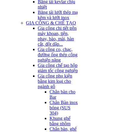
Băng tải kevlar chịu
nhiệt
Băng tải lưới thép mạ
kẽm và lưới inox
GIA CÔNG & CHẾ TẠO
Gia công chi tiết trên
máy khoan, tiện,
phay, bào, mài, hàn
cắt, đột dập...
Gia công co, chạc,
đường ống thép công
nghiệp nặng
Gia công chế tạo hộp
giảm tốc công nghiệp
Gia công phụ kiện
bằng kim loại cho
ngành gỗ
Chân bàn cho
Bar
Chân Bàn inox
bóng (SUS
304)
Khung ghế
bằng nhôm
Chân bàn, ghế