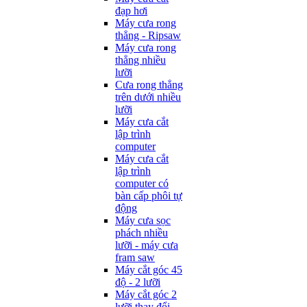
đạp hơi
Máy cưa rong
thẳng - Ripsaw
Máy cưa rong
thẳng nhiều
lưỡi
Cưa rong thẳng
trên dưới nhiều
lưỡi
Máy cưa cắt
lập trình
computer
Máy cưa cắt
lập trình
computer có
bàn cấp phôi tự
động
Máy cưa sọc
phách nhiều
lưỡi - máy cưa
fram saw
Máy cắt góc 45
độ - 2 lưỡi
Máy cắt góc 2
lưỡi thay đổi