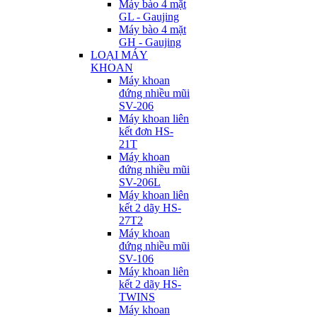
Máy bào 4 mặt
GL - Gaujing
Máy bào 4 mặt
GH - Gaujing
LOẠI MÁY
KHOAN
Máy khoan
đứng nhiều mũi
SV-206
Máy khoan liên
kết đơn HS-
21T
Máy khoan
đứng nhiều mũi
SV-206L
Máy khoan liên
kết 2 dãy HS-
27T2
Máy khoan
đứng nhiều mũi
SV-106
Máy khoan liên
kết 2 dãy HS-
TWINS
Máy khoan