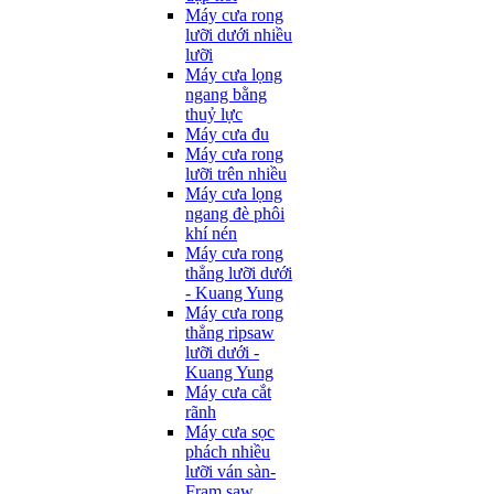
Máy cưa rong
lưỡi dưới nhiều
lưỡi
Máy cưa lọng
ngang bằng
thuỷ lực
Máy cưa đu
Máy cưa rong
lưỡi trên nhiều
Máy cưa lọng
ngang đè phôi
khí nén
Máy cưa rong
thẳng lưỡi dưới
- Kuang Yung
Máy cưa rong
thẳng ripsaw
lưỡi dưới -
Kuang Yung
Máy cưa cắt
rãnh
Máy cưa sọc
phách nhiều
lưỡi ván sàn-
Fram saw