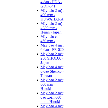
4 dao - IIDA -
GDF-541
Máy bào 2 mặt
400 mm -
KUWAHARA
Máy bào 2 mặt
- 300 mm -
Heian - Japan
Máy bào cuốn
450 mm -
Máy bào 4 mặt
6 dao - FE-620
Máy bào 2 mặt
250 SHODA -
Japan
Máy bào 4 mặt
6 dao Shenko -
Taiwan
Máy bào 2 mặt
600 mm -
Hinoki
Máy bào 2 mặt
dao xoắn 600
mm - Hinoki
Máy bào 4 mặt