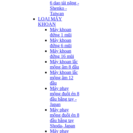
6 dao tải nặng -
Shenko -
Taiwan
LOẠI MÁY
KHOAN
Máy khoan
đứng 1 mũi
Máy khoan
đứng 6 mũi
Máy khoan
đứng 16 mũi
Máy khoan lắc
mộng âm 8 đầu
Máy khoan lắc
mộng âm 12
đầu
Máy phay
mộng đuôi én 8
đầu bằng tay -
Japan
Máy phay
mộng đuôi én 8
đầu bằng tay
Shoda- Japan
Máy phay