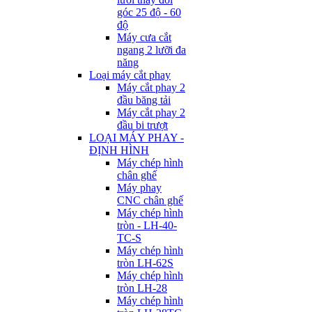
góc 25 độ - 60
độ
Máy cưa cắt
ngang 2 lưỡi đa
năng
Loại máy cắt phay
Máy cắt phay 2
đầu băng tải
Máy cắt phay 2
đầu bi trượt
LOẠI MÁY PHAY -
ĐỊNH HÌNH
Máy chép hình
chân ghế
Máy phay
CNC chân ghế
Máy chép hình
tròn - LH-40-
TC-S
Máy chép hình
tròn LH-62S
Máy chép hình
tròn LH-28
Máy chép hình