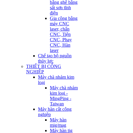
bằng ghê bằng
sất sơn tĩnh
điện
Gia công bằng
máy CNC
laser, chấn
CNC, Tiện
CNC, Phay
CNC, Hàn
laser
Chế tạo bộ nguồn
thủy lực
THIẾT BỊ CÔNG
NGHIỆP
Máy chà nhám kim
loại
Máy chà nhám
kim loại -
MingPing -
Taiwan
Máy hàn cắt công
nghiệp
Máy hàn
mig/mag
Máy hàn tig