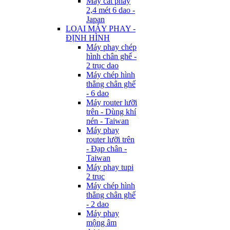
Máy cắt phay
2,4 mét 6 dao -
Japan
LOẠI MÁY PHAY -
ĐỊNH HÌNH
Máy phay chép
hình chân ghế -
2 trục dao
Máy chép hình
thẳng chân ghế
- 6 dao
Máy router lưỡi
trên - Dùng khí
nén - Taiwan
Máy phay
router lưỡi trên
- Đạp chân -
Taiwan
Máy phay tupi
2 trục
Máy chép hình
thẳng chân ghế
- 2 dao
Máy phay
mộng âm