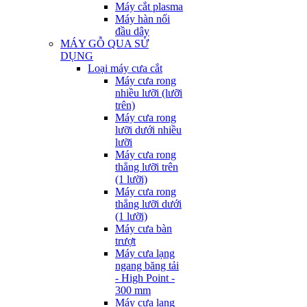
Máy cắt plasma
Máy hàn nối
đầu dây
MÁY GỖ QUA SỬ
DỤNG
Loại máy cưa cắt
Máy cưa rong
nhiều lưỡi (lưỡi
trên)
Máy cưa rong
lưỡi dưới nhiều
lưỡi
Máy cưa rong
thẳng lưỡi trên
(1 lưỡi)
Máy cưa rong
thẳng lưỡi dưới
(1 lưỡi)
Máy cưa bàn
trượt
Máy cưa lạng
ngang băng tải
- High Point -
300 mm
Máy cưa lạng