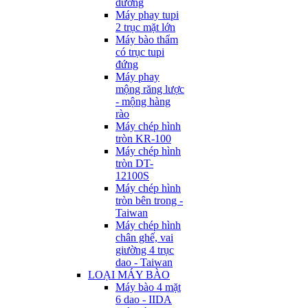
dương
Máy phay tupi
2 trục mặt lớn
Máy bào thẩm
có trục tupi
đứng
Máy phay
mộng răng lược
- mộng hàng
rào
Máy chép hình
tròn KR-100
Máy chép hình
tròn DT-
12100S
Máy chép hình
tròn bên trong -
Taiwan
Máy chép hình
chân ghế, vai
giường 4 trục
dao - Taiwan
LOẠI MÁY BÀO
Máy bào 4 mặt
6 dao - IIDA