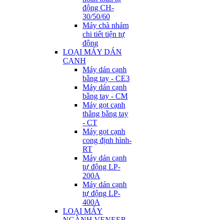
động CH-
30/50/60
Máy chà nhám
chi tiết tiện tự
động
LOẠI MÁY DÁN
CẠNH
Máy dán cạnh
bằng tay - CE3
Máy dán cạnh
bằng tay - CM
Máy gọt cạnh
thẳng bằng tay
- CT
Máy gọt cạnh
cong định hình-
RT
Máy dán cạnh
tự động LP-
200A
Máy dán cạnh
tự động LP-
400A
LOẠI MÁY
NGÀNH VENEER