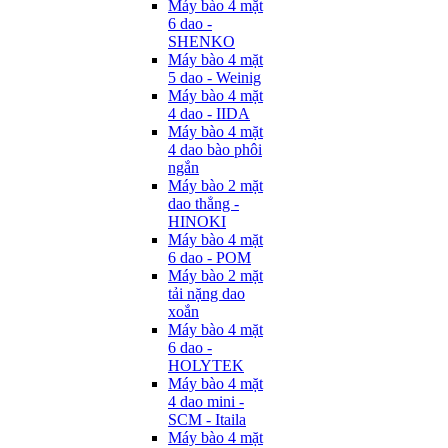
Máy bào 4 mặt
6 dao -
SHENKO
Máy bào 4 mặt
5 dao - Weinig
Máy bào 4 mặt
4 dao - IIDA
Máy bào 4 mặt
4 dao bào phôi
ngắn
Máy bào 2 mặt
dao thẳng -
HINOKI
Máy bào 4 mặt
6 dao - POM
Máy bào 2 mặt
tải nặng dao
xoắn
Máy bào 4 mặt
6 dao -
HOLYTEK
Máy bào 4 mặt
4 dao mini -
SCM - Itaila
Máy bào 4 mặt