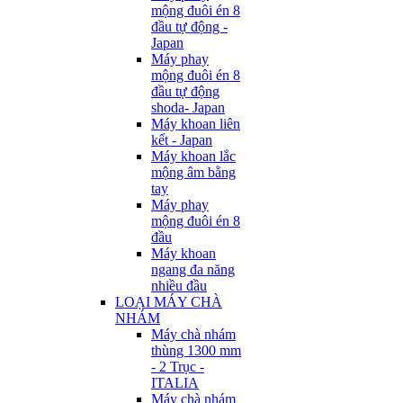
mộng đuôi én 8
đầu tự động -
Japan
Máy phay
mộng đuôi én 8
đầu tự động
shoda- Japan
Máy khoan liên
kết - Japan
Máy khoan lắc
mộng âm bằng
tay
Máy phay
mộng đuôi én 8
đầu
Máy khoan
ngang đa năng
nhiều đầu
LOẠI MÁY CHÀ
NHÁM
Máy chà nhám
thùng 1300 mm
- 2 Trục -
ITALIA
Máy chà nhám