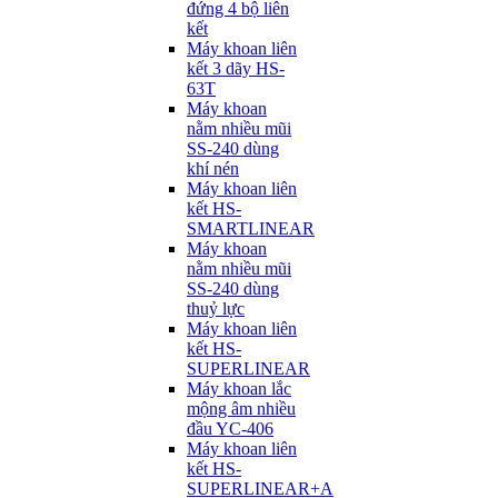
đứng 4 bộ liên
kết
Máy khoan liên
kết 3 dãy HS-
63T
Máy khoan
nằm nhiều mũi
SS-240 dùng
khí nén
Máy khoan liên
kết HS-
SMARTLINEAR
Máy khoan
nằm nhiều mũi
SS-240 dùng
thuỷ lực
Máy khoan liên
kết HS-
SUPERLINEAR
Máy khoan lắc
mộng âm nhiều
đầu YC-406
Máy khoan liên
kết HS-
SUPERLINEAR+A