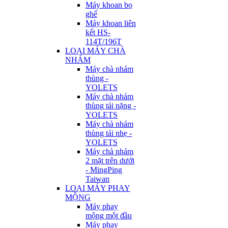
Máy khoan bọ
ghế
Máy khoan liên
kết HS-
114T/196T
LOẠI MÁY CHÀ
NHÁM
Máy chà nhám
thùng -
YOLETS
Máy chà nhám
thùng tải nặng -
YOLETS
Máy chà nhám
thùng tải nhẹ -
YOLETS
Máy chà nhám
2 mặt trên dưới
- MingPing
Taiwan
LOẠI MÁY PHAY
MỘNG
Máy phay
mộng một đầu
Máy phay