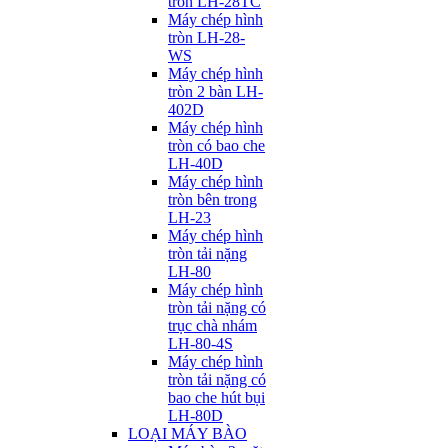
tròn LH-28TC
Máy chép hình
tròn LH-28-
WS
Máy chép hình
tròn 2 bàn LH-
402D
Máy chép hình
tròn có bao che
LH-40D
Máy chép hình
tròn bên trong
LH-23
Máy chép hình
tròn tải nặng
LH-80
Máy chép hình
tròn tải nặng có
trục chà nhám
LH-80-4S
Máy chép hình
tròn tải nặng có
bao che hút bụi
LH-80D
LOẠI MÁY BÀO