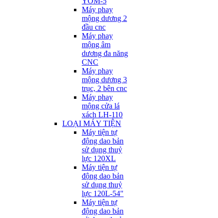
YOM-5
Máy phay
mộng dương 2
đầu cnc
Máy phay
mộng âm
dương đa năng
CNC
Máy phay
mộng dương 3
trục, 2 bên cnc
Máy phay
mộng cửa lá
xách LH-110
LOẠI MÁY TIỆN
Máy tiện tự
động dao bản
sử dụng thuỷ
lực 120XL
Máy tiện tự
động dao bản
sử dụng thuỷ
lực 120L-54"
Máy tiện tự
động dao bản