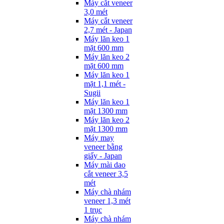
Máy cắt veneer
3,0 mét
Máy cắt veneer
2,7 mét - Japan
Máy lăn keo 1
mặt 600 mm
Máy lăn keo 2
mặt 600 mm
Máy lăn keo 1
mặt 1,1 mét -
Sugii
Máy lăn keo 1
mặt 1300 mm
Máy lăn keo 2
mặt 1300 mm
Máy may
veneer bằng
giấy - Japan
Máy mài dao
cắt veneer 3,5
mét
Máy chà nhám
veneer 1,3 mét
1 trục
Máy chà nhám