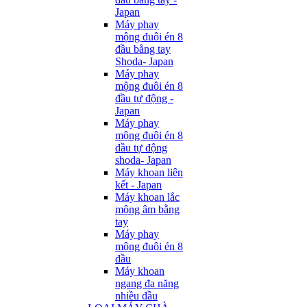
Japan
Máy phay
mộng đuôi én 8
đầu bằng tay
Shoda- Japan
Máy phay
mộng đuôi én 8
đầu tự động -
Japan
Máy phay
mộng đuôi én 8
đầu tự động
shoda- Japan
Máy khoan liên
kết - Japan
Máy khoan lắc
mộng âm bằng
tay
Máy phay
mộng đuôi én 8
đầu
Máy khoan
ngang đa năng
nhiều đầu