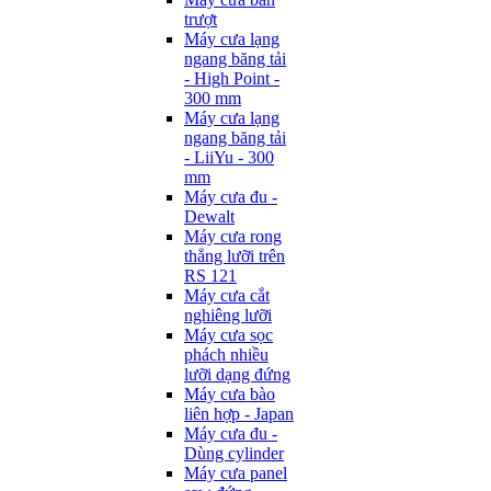
trượt
Máy cưa lạng
ngang băng tải
- High Point -
300 mm
Máy cưa lạng
ngang băng tải
- LiiYu - 300
mm
Máy cưa đu -
Dewalt
Máy cưa rong
thẳng lưỡi trên
RS 121
Máy cưa cắt
nghiêng lưỡi
Máy cưa sọc
phách nhiều
lưỡi dạng đứng
Máy cưa bào
liên hợp - Japan
Máy cưa đu -
Dùng cylinder
Máy cưa panel