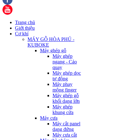
Trang chủ
Giới thiệu
Cơ khí
MÁY GỖ HÒA PHÚ -
KUBOKE
Máy ghép gỗ
Máy ghép
ngang - Cảo
quay
Máy ghép dọc
tự động
Máy phay
mộng finger
Máy ghép gỗ
khối dạng lớn
Máy ghép
khung cửa
Máy cưa
Máy cắt panel
dạng đứng
Máy cưa cắt