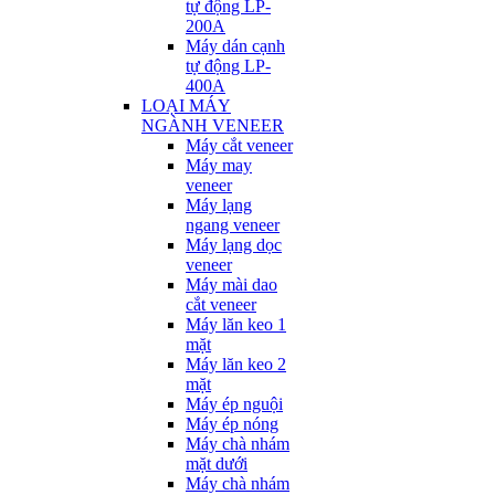
tự động LP-
200A
Máy dán cạnh
tự động LP-
400A
LOẠI MÁY
NGÀNH VENEER
Máy cắt veneer
Máy may
veneer
Máy lạng
ngang veneer
Máy lạng dọc
veneer
Máy mài dao
cắt veneer
Máy lăn keo 1
mặt
Máy lăn keo 2
mặt
Máy ép nguội
Máy ép nóng
Máy chà nhám
mặt dưới
Máy chà nhám