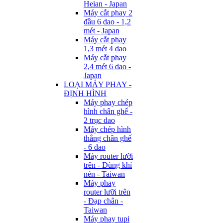
Heian - Japan
Máy cắt phay 2
đầu 6 dao - 1,2
mét - Japan
Máy cắt phay
1,3 mét 4 dao
Máy cắt phay
2,4 mét 6 dao -
Japan
LOẠI MÁY PHAY -
ĐỊNH HÌNH
Máy phay chép
hình chân ghế -
2 trục dao
Máy chép hình
thẳng chân ghế
- 6 dao
Máy router lưỡi
trên - Dùng khí
nén - Taiwan
Máy phay
router lưỡi trên
- Đạp chân -
Taiwan
Máy phay tupi