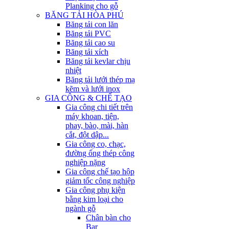
Planking cho gỗ
BĂNG TẢI HÒA PHÚ
Băng tải con lăn
Băng tải PVC
Băng tải cao su
Băng tải xích
Băng tải kevlar chịu
nhiệt
Băng tải lưới thép mạ
kẽm và lưới inox
GIA CÔNG & CHẾ TẠO
Gia công chi tiết trên
máy khoan, tiện,
phay, bào, mài, hàn
cắt, đột dập...
Gia công co, chạc,
đường ống thép công
nghiệp nặng
Gia công chế tạo hộp
giảm tốc công nghiệp
Gia công phụ kiện
bằng kim loại cho
ngành gỗ
Chân bàn cho
Bar