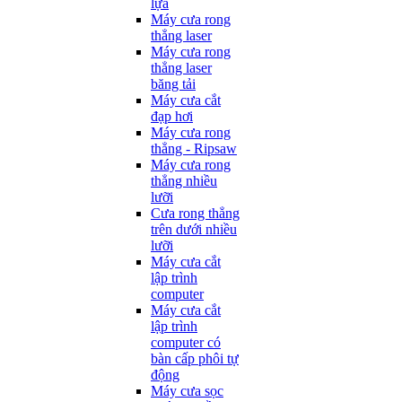
lựa
Máy cưa rong
thẳng laser
Máy cưa rong
thẳng laser
băng tải
Máy cưa cắt
đạp hơi
Máy cưa rong
thẳng - Ripsaw
Máy cưa rong
thẳng nhiều
lưỡi
Cưa rong thẳng
trên dưới nhiều
lưỡi
Máy cưa cắt
lập trình
computer
Máy cưa cắt
lập trình
computer có
bàn cấp phôi tự
động
Máy cưa sọc