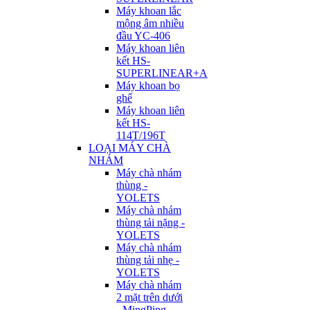
Máy khoan lắc
mộng âm nhiều
đầu YC-406
Máy khoan liên
kết HS-
SUPERLINEAR+A
Máy khoan bọ
ghế
Máy khoan liên
kết HS-
114T/196T
LOẠI MÁY CHÀ
NHÁM
Máy chà nhám
thùng -
YOLETS
Máy chà nhám
thùng tải nặng -
YOLETS
Máy chà nhám
thùng tải nhẹ -
YOLETS
Máy chà nhám
2 mặt trên dưới
- MingPing