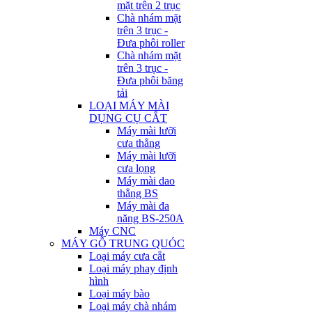
mặt trên 2 trục
Chà nhám mặt
trên 3 trục -
Đưa phôi roller
Chà nhám mặt
trên 3 trục -
Đưa phôi băng
tải
LOẠI MÁY MÀI
DỤNG CỤ CẮT
Máy mài lưỡi
cưa thẳng
Máy mài lưỡi
cưa lọng
Máy mài dao
thẳng BS
Máy mài đa
năng BS-250A
Máy CNC
MÁY GỖ TRUNG QUÓC
Loại máy cưa cắt
Loại máy phay định
hình
Loại máy bào
Loại máy chà nhám