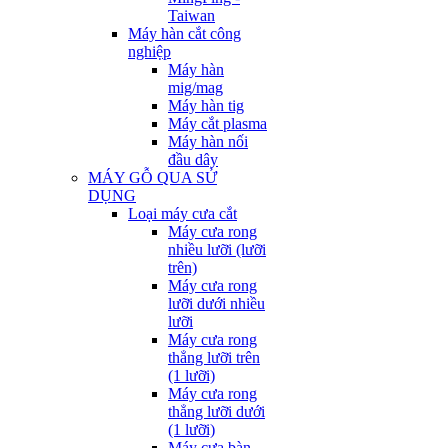
Taiwan
Máy hàn cắt công
nghiệp
Máy hàn
mig/mag
Máy hàn tig
Máy cắt plasma
Máy hàn nối
đầu dây
MÁY GỖ QUA SỬ
DỤNG
Loại máy cưa cắt
Máy cưa rong
nhiều lưỡi (lưỡi
trên)
Máy cưa rong
lưỡi dưới nhiều
lưỡi
Máy cưa rong
thẳng lưỡi trên
(1 lưỡi)
Máy cưa rong
thẳng lưỡi dưới
(1 lưỡi)
Máy cưa bàn