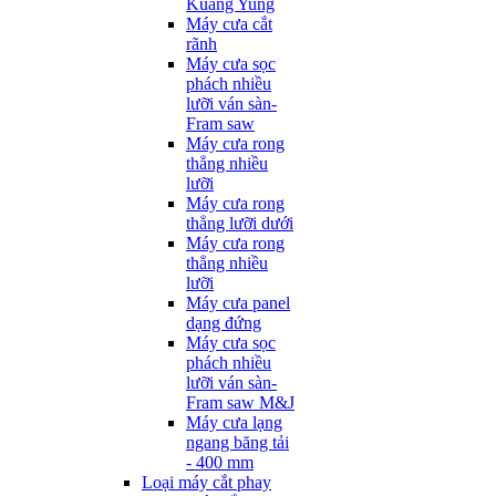
Kuang Yung
Máy cưa cắt
rãnh
Máy cưa sọc
phách nhiều
lưỡi ván sàn-
Fram saw
Máy cưa rong
thẳng nhiều
lưỡi
Máy cưa rong
thẳng lưỡi dưới
Máy cưa rong
thẳng nhiều
lưỡi
Máy cưa panel
dạng đứng
Máy cưa sọc
phách nhiều
lưỡi ván sàn-
Fram saw M&J
Máy cưa lạng
ngang băng tải
- 400 mm
Loại máy cắt phay