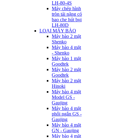
LH-80-4S
Máy chép hình
tròn tải nặng có
bao che hút bụi
LH-80D
LOẠI MÁY BÀO
Máy bào 2 mặt
Shenko
Máy bào 4 mặt
- Shenko
Máy bào 1 mặt
Goodtek
Máy bào 2 mặt
Goodtek
Máy bào 2 mặt
Hinoki
Máy bào 4 mặt
Model GS -
Gaujing
Máy bào 4 mặt
phôi ngắn GS -
Gaujing
Máy bào 4 mặt
GN - Gaujing
Máy bào 4 mặt