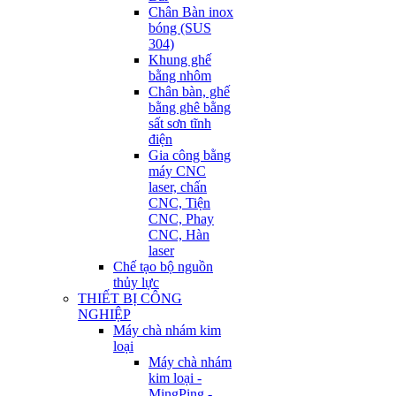
Chân Bàn inox
bóng (SUS
304)
Khung ghế
bằng nhôm
Chân bàn, ghế
bằng ghê bằng
sất sơn tĩnh
điện
Gia công bằng
máy CNC
laser, chấn
CNC, Tiện
CNC, Phay
CNC, Hàn
laser
Chế tạo bộ nguồn
thủy lực
THIẾT BỊ CÔNG
NGHIỆP
Máy chà nhám kim
loại
Máy chà nhám
kim loại -
MingPing -