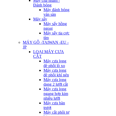
Máy chà nhám -
Đánh bóng
Máy đánh bóng
ván sàn
Máy sấy
Máy sấy hồng
ngoại
Máy sấy tia cực
tím
MÁY GỖ -TAIWAN -EU -
JP
LOẠI MÁY CƯA
CẮT
Máy cưa lọng
đè phôi lò xo
Máy cưa lọng
đè phôi khí nén
Máy cưa lọng
dạng 2 lưỡi cắt
Máy cưa lọng
ngang hợp kim
nhiều lưỡi
Máy cưa bàn
trượt
Máy cắt phôi tự