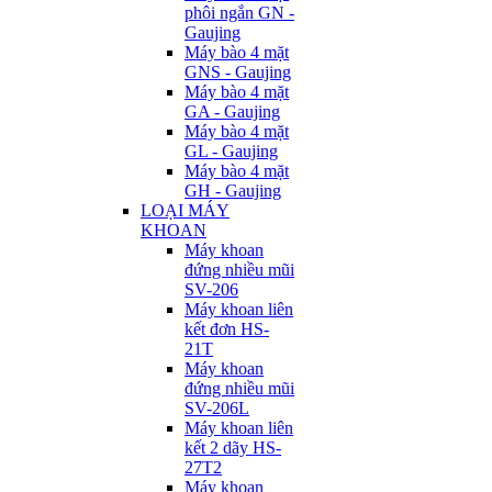
phôi ngắn GN -
Gaujing
Máy bào 4 mặt
GNS - Gaujing
Máy bào 4 mặt
GA - Gaujing
Máy bào 4 mặt
GL - Gaujing
Máy bào 4 mặt
GH - Gaujing
LOẠI MÁY
KHOAN
Máy khoan
đứng nhiều mũi
SV-206
Máy khoan liên
kết đơn HS-
21T
Máy khoan
đứng nhiều mũi
SV-206L
Máy khoan liên
kết 2 dãy HS-
27T2
Máy khoan