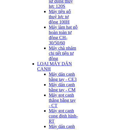
sử dụng thuỷ
lực 120S
Máy tiện gỗ
thuỷ lực tự
động 100H
Máy làm hạt gỗ
hoàn toàn tự
động CH-
30/50/60
Máy chà nhám
chi tiết tiện tự
động
LOẠI MÁY DÁN
CẠNH
Máy dán cạnh
bằng tay - CE3
Máy dán cạnh
bằng tay - CM
Máy gọt cạnh
thẳng bằng tay
- CT
Máy gọt cạnh
cong định hình-
RT
Máy dán cạnh