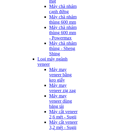
mặt
Máy chà nhám
cạnh đứng
Máy chà nhám
thùng 600 mm
Máy chà nhám
thùng 600 mm
- Powermax
Máy chà nhám
thùng - Sheng
Shing
Loại máy ngành
veneer
Máy may
veneer bằng
keo giấy
Máy may
veneer zig zag
Máy may
veneer dùng
băng tải
Máy cắt veneer
2,6 mét - Sugii
Máy cắt veneer
3,2 mét - Sugii