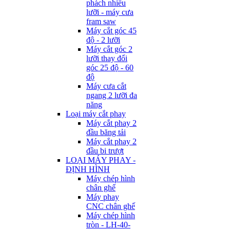
phách nhiều
lưỡi - máy cưa
fram saw
Máy cắt góc 45
độ - 2 lưỡi
Máy cắt góc 2
lưỡi thay đổi
góc 25 độ - 60
độ
Máy cưa cắt
ngang 2 lưỡi đa
năng
Loại máy cắt phay
Máy cắt phay 2
đầu băng tải
Máy cắt phay 2
đầu bi trượt
LOẠI MÁY PHAY -
ĐỊNH HÌNH
Máy chép hình
chân ghế
Máy phay
CNC chân ghế
Máy chép hình
tròn - LH-40-