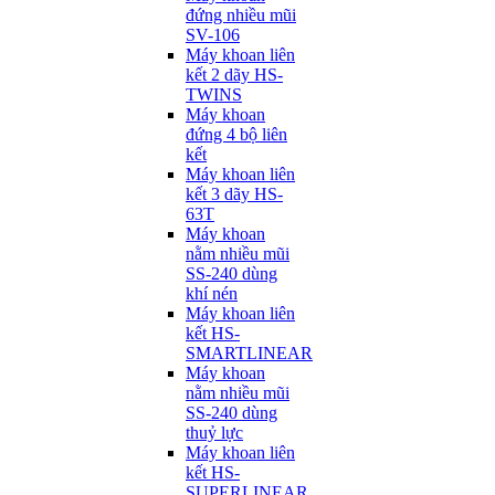
đứng nhiều mũi
SV-106
Máy khoan liên
kết 2 dãy HS-
TWINS
Máy khoan
đứng 4 bộ liên
kết
Máy khoan liên
kết 3 dãy HS-
63T
Máy khoan
nằm nhiều mũi
SS-240 dùng
khí nén
Máy khoan liên
kết HS-
SMARTLINEAR
Máy khoan
nằm nhiều mũi
SS-240 dùng
thuỷ lực
Máy khoan liên
kết HS-
SUPERLINEAR