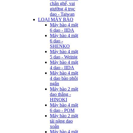
chân ghế, vai
giường 4 trục
dao - Taiwan
LOẠI MÁY BÀO
Máy bào 4 mặt
6 dao - IIDA
Máy bào 4 mặt
6 dao -
SHENKO
Máy bào 4 mặt
5 dao - Weinig
Máy bào 4 mặt
4 dao - IIDA
Máy bào 4 mặt
4 dao bào phôi
ngắn
Máy bào 2 mặt
dao thẳng -
HINOKI
Máy bào 4 mặt
6 dao - POM
Máy bào 2 mặt
tải nặng dao
xoắn
Máy bào 4 mặt