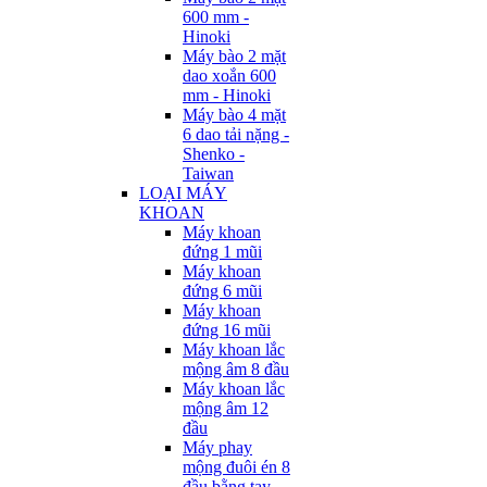
600 mm -
Hinoki
Máy bào 2 mặt
dao xoắn 600
mm - Hinoki
Máy bào 4 mặt
6 dao tải nặng -
Shenko -
Taiwan
LOẠI MÁY
KHOAN
Máy khoan
đứng 1 mũi
Máy khoan
đứng 6 mũi
Máy khoan
đứng 16 mũi
Máy khoan lắc
mộng âm 8 đầu
Máy khoan lắc
mộng âm 12
đầu
Máy phay
mộng đuôi én 8
đầu bằng tay -