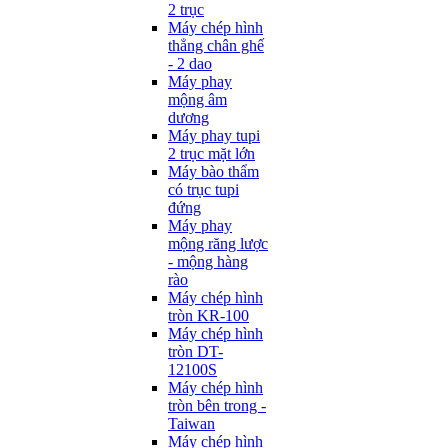
2 trục
Máy chép hình
thẳng chân ghế
- 2 dao
Máy phay
mộng âm
dương
Máy phay tupi
2 trục mặt lớn
Máy bào thẩm
có trục tupi
đứng
Máy phay
mộng răng lược
- mộng hàng
rào
Máy chép hình
tròn KR-100
Máy chép hình
tròn DT-
12100S
Máy chép hình
tròn bên trong -
Taiwan
Máy chép hình