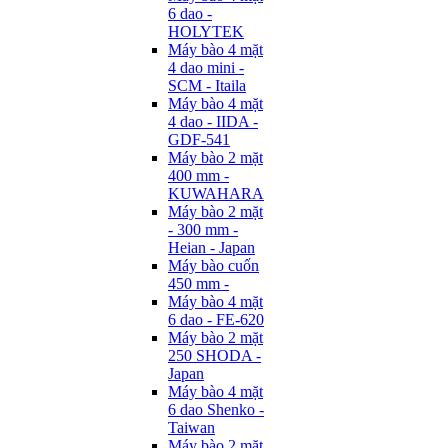
6 dao -
HOLYTEK
Máy bào 4 mặt
4 dao mini -
SCM - Itaila
Máy bào 4 mặt
4 dao - IIDA -
GDF-541
Máy bào 2 mặt
400 mm -
KUWAHARA
Máy bào 2 mặt
- 300 mm -
Heian - Japan
Máy bào cuốn
450 mm -
Máy bào 4 mặt
6 dao - FE-620
Máy bào 2 mặt
250 SHODA -
Japan
Máy bào 4 mặt
6 dao Shenko -
Taiwan
Máy bào 2 mặt