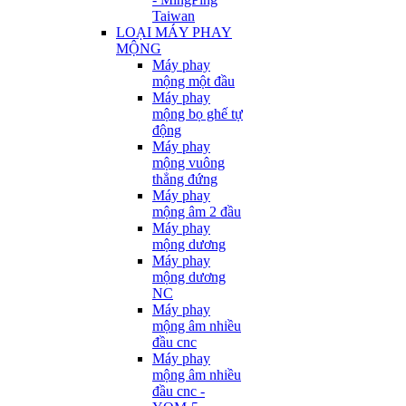
Taiwan
LOẠI MÁY PHAY
MỘNG
Máy phay
mộng một đầu
Máy phay
mộng bọ ghế tự
động
Máy phay
mộng vuông
thẳng đứng
Máy phay
mộng âm 2 đầu
Máy phay
mộng dương
Máy phay
mộng dương
NC
Máy phay
mộng âm nhiều
đầu cnc
Máy phay
mộng âm nhiều
đầu cnc -