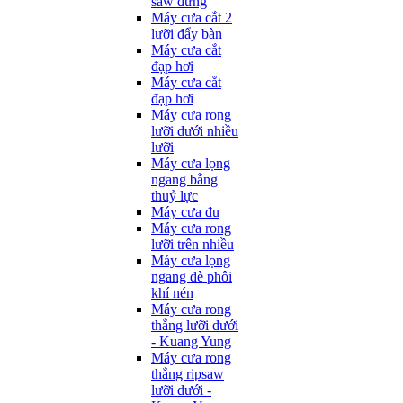
saw đứng
Máy cưa cắt 2
lưỡi đẩy bàn
Máy cưa cắt
đạp hơi
Máy cưa cắt
đạp hơi
Máy cưa rong
lưỡi dưới nhiều
lưỡi
Máy cưa lọng
ngang bằng
thuỷ lực
Máy cưa đu
Máy cưa rong
lưỡi trên nhiều
Máy cưa lọng
ngang đè phôi
khí nén
Máy cưa rong
thẳng lưỡi dưới
- Kuang Yung
Máy cưa rong
thẳng ripsaw
lưỡi dưới -