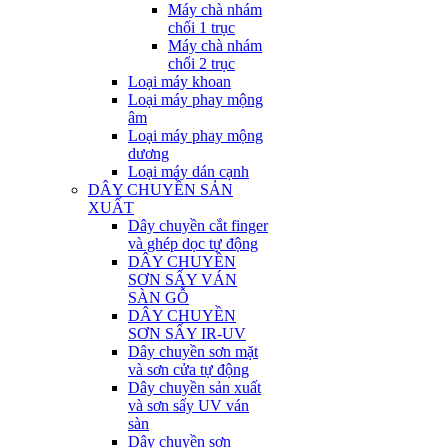
Máy chà nhám
chổi 1 trục
Máy chà nhám
chổi 2 trục
Loại máy khoan
Loại máy phay mộng
âm
Loại máy phay mộng
dương
Loại máy dán cạnh
DÂY CHUYỀN SẢN
XUẤT
Dây chuyền cắt finger
và ghép dọc tự động
DÂY CHUYỀN
SƠN SẤY VÁN
SÀN GỖ
DÂY CHUYỀN
SƠN SẤY IR-UV
Dây chuyền sơn mặt
và sơn cửa tự động
Dây chuyền sản xuất
và sơn sấy UV ván
sàn
Dây chuyền sơn